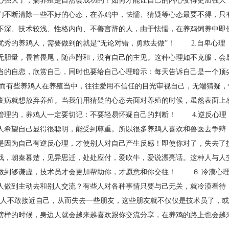
心强大了，搞养殖是自然会成功的！如何才能让自己的内心变得更加强大
们不断清除一些不好的心态，在养鸡中，怯懦、猜疑等心态最要不得，
不深、技术较浅、性格内向、不善言辞的人，由于怯懦，在养鸡饲养中即
优秀的养鸡人，需要做到的就是“无论对错，勇敢去做”！ 2.自卑心
无胆量，畏首畏尾，随声附和，没有自己的主见。这种心理如不克服，会
当的自恋，欣赏自己，同时也要给自己心理暗示：每天告诉自己是一个顶
有些养鸡人在养殖当中，往往爱用不信任的目光审视自己，无端猜疑，
疫病就想放弃养殖。当我们用猜疑的心态去面对养殖的时候，虽然表面上
管理的，养鸡人一定要切记：不要轻易怀疑自己的判断！ 4.逆反心
人希望自己显得很聪明，能受到尊重。所以很多养鸡人喜欢和兽医去争辩
是因为自己有逆反心理，才使别人对自己产生反感！即使你对了，失去
戏，朝秦暮楚，见异思迁，处处应付，爱吹牛，爱说漂亮话。这种人与人
做到够谦虚，技术员才会更加帮助你，才愿意和你交往！ ６.冷漠心理
人做到主动去和别人交流？有些人对各种事情只要与己无关，就冷漠看待
别人不敢接近自己，从而失去一些朋友，这些朋友就不仅仅是技术员了，
榜样的时候，身边人就会越来越喜欢跟你交流分享，在养鸡的路上也会越