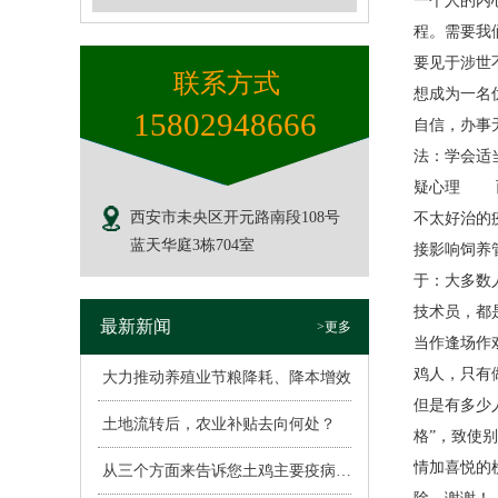
一个人的内
程。需要我
要见于涉世
联系方式
想成为一名
15802948666
自信，办事
法：学会适
疑心理 而
西安市未央区开元路南段108号
不太好治的
蓝天华庭3栋704室
接影响饲养
于：大多数
技术员，都
最新新闻
>更多
当作逢场作
鸡人，只有
大力推动养殖业节粮降耗、降本增效
但是有多少
土地流转后，农业补贴去向何处？
格”，致使
情加喜悦的
从三个方面来告诉您土鸡主要疫病的表现