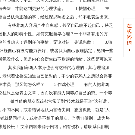
？内心强大，不是一天两天形成的，而是一个长期修炼的过
只有去除，才能达到更好的心理状态。 1.怯懦心理 主
使自己认为正确的事，经过深思熟虑之后，却不敢表达出来。
理 有些养鸡人容易产生自卑感，甚至自己瞧不起自己，缺乏
磨损人的独特个性。如何克服自卑心理？一个非常有用的方
尖的养鸡人！遇到任何事情，无论对错，先说先做！ 3.猜
怀疑自己有没有能力养好，或者认为自己很难搞定，见到一些
感觉没什么，但是内心会衍生出不耐烦的情绪，这些是可以直
理 其实我们养鸡人本身也会有这样的心理的，其心理追源
，老想着让兽医知道自己是对的，不少的养鸡人之所以会得罪
了技术员，那又能怎么样？ 5.作戏心理 有的人把养鸡
交往只是做表面文章，因而没有能力饲养好自己的鸡。一个养
 做养殖的朋友应该都常常听到“技术就是王道”这句话，
，不闻不问，或者错误地认为言语尖刻、态度孤傲，就是“人
或者就是同行人，或者是不相干的朋友。当我们做到，成为热
来越轻松！ 文章内容来源于网络，如有侵权，请联系我们删