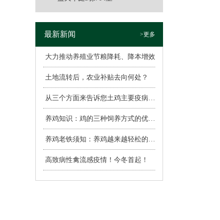
最新新闻
>更多
大力推动养殖业节粮降耗、降本增效
土地流转后，农业补贴去向何处？
从三个方面来告诉您土鸡主要疫病的表现
养鸡知识：鸡的三种饲养方式的优缺点
养鸡老铁须知：养鸡越来越轻松的6种心态
高致病性禽流感疫情！今冬首起！