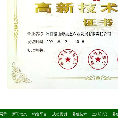
展示
新闻动态
销售平台
成功案例
养殖技术
土鸡知识
养