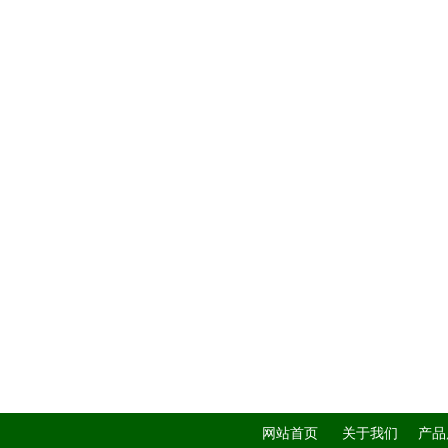
网站首页
关于我们
产品