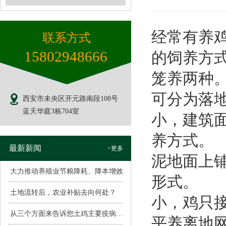
经常有养
联系方式
15802948666
的饲养方
笼养两种
可分为落
西安市未央区开元路南段108号
蓝天华庭3栋704室
小，建筑
养方式。
最新新闻
>更多
泥地面上
大力推动养殖业节粮降耗、降本增效
形式。 
土地流转后，农业补贴去向何处？
小，鸡只
从三个方面来告诉您土鸡主要疫病的表现
平养离地