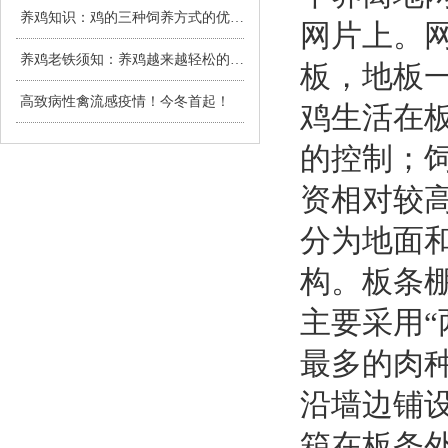
养鸡知识：鸡的三种饲养方式的优缺点
网片上。
养鸡老铁须知：养鸡越来越轻松的6种心态
板，地板
高致病性禽流感疫情！今冬首起！
鸡生活在
的控制；
资相对较
分为地面
构。板条棚
主要采用“
最多的肉
沿墙边铺
箱在板条