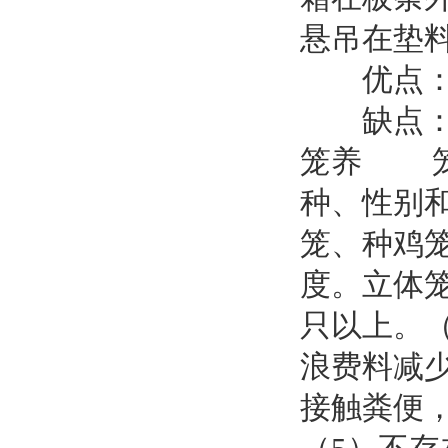
悬吊在垫
优点：鸡
缺点：饲
笼养 笼
种、性别
笼、种鸡
度。立体笼
只以上。
浪费料减
接触粪便