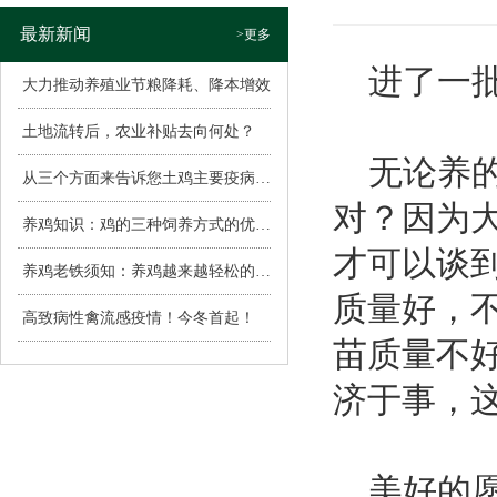
最新新闻
>更多
进了一批
大力推动养殖业节粮降耗、降本增效
土地流转后，农业补贴去向何处？
无论养的
从三个方面来告诉您土鸡主要疫病的表现
对？因为
养鸡知识：鸡的三种饲养方式的优缺点
才可以谈
养鸡老铁须知：养鸡越来越轻松的6种心态
质量好，
高致病性禽流感疫情！今冬首起！
苗质量不
济于事，
美好的愿