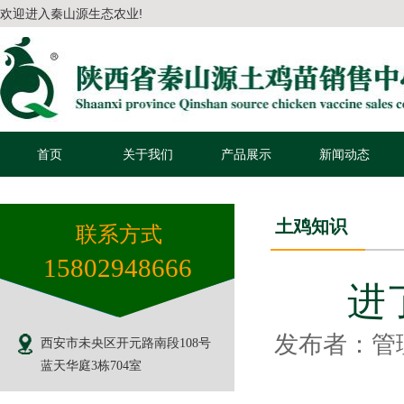
欢迎进入秦山源生态农业!
首页
关于我们
产品展示
新闻动态
土鸡知识
联系方式
15802948666
进
发布者：管理
西安市未央区开元路南段108号
蓝天华庭3栋704室