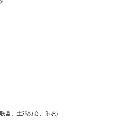
建毅
种养联盟、土鸡协会、乐农)