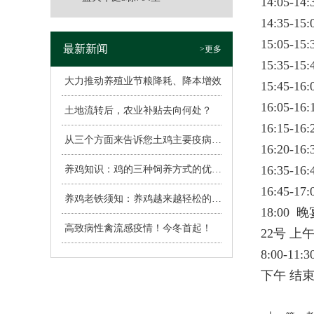
14:05
14:35
15:05
最新新闻
>更多
15:35
大力推动养殖业节粮降耗、降本增效
15:45
16:05-1
土地流转后，农业补贴去向何处？
16:15-
从三个方面来告诉您土鸡主要疫病的表现
16:20-1
16:35-
养鸡知识：鸡的三种饲养方式的优缺点
16:45-
养鸡老铁须知：养鸡越来越轻松的6种心态
18:00 
高致病性禽流感疫情！今冬首起！
22号 上
8:00-
下午 结